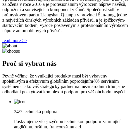
založena v roce 2016 a je profesionálním výrobcem náprav návěsů,
odpružení a souvisejících komponent v Číně. Společnost sídlí v
průmyslovém parku Liangshan Quanpu v provincii Šan-tung, jedné
z největších čínských výrobních základen přívěsů, a je špičkovým-
startovacím-bodem, vysoce-postaveným a profesionálním výrobcem
náprav automobilových přívěsů.
read more >>
Proč si vybrat nás
Pevně ​​věříme, že vynikající produkty musí být vybaveny
spolehlivým a efektivním globálním poprodejním{0} servisním
systémem. Jako váš strategický partner na mezinárodním trhu jsme
odhodláni poskytovat komplexní podporu pro váš obchodní úspěch.
24/7 technická podpora
Poskytujeme vícejazyčnou technickou podporu zahrnující
angličtinu, ruštinu, francouzštinu atd.