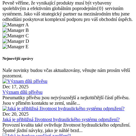
Pevně ​​věříme, že vynikající produkty musí být vybaveny
spolehlivým a efektivním globálním poprodejním{0} servisním
systémem. Jako váš strategický partner na mezinárodním trhu jsme
odhodláni poskytovat komplexní podporu pro váš obchodní úspěch.
Nejnovější zprávy
Naše novinky budou včas aktualizovány, věnujte nám prosím větší
pozornost.
Dec 17, 2025
Význam dílů přívěsu
Pneumatiky přívěsu jsou nejvýraznější a nejkritičtější částí přívěsu.
Jsou v přímém kontaktu se zemí, snáše...
Dec 20, 2025
Jaká je přibližná životnost hydraulického systému odpružení?
Provozní kvalita také ovlivňuje životnost hydraulického odpružení.
Špatné jízdní návyky, jako je náhlé brzd...