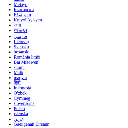
Melayu
Български
Ελληνικά
Kreyòl Ayisyen
বাংলা
한국어
فارسی
Lietuvių
Svenska
bosanski
România limbi
Bai Miaowen
suomi
Malti
magyar
हिंदी
Indonesia
O'zbek
Cymraeg
slovenščina
Polski
íslenska
عربي
Gaeilgenah Éireann