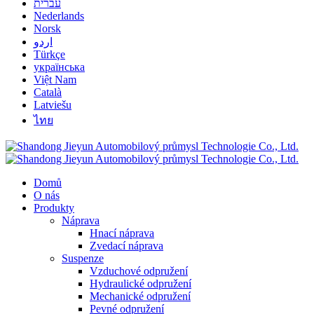
עברית
Nederlands
Norsk
اردو
Türkçe
українська
Việt Nam
Català
Latviešu
ไทย
Domů
O nás
Produkty
Náprava
Hnací náprava
Zvedací náprava
Suspenze
Vzduchové odpružení
Hydraulické odpružení
Mechanické odpružení
Pevné odpružení