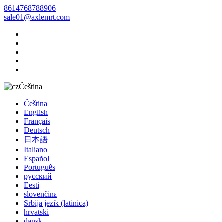
8614768788906
sale01@axlemrt.com
Čeština
Čeština
English
Français
Deutsch
日本語
Italiano
Español
Português
русский
Eesti
slovenčina
Srbija jezik (latinica)
hrvatski
dansk