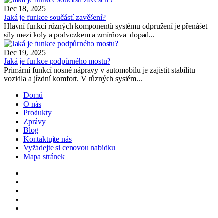
Dec 18, 2025
Jaká je funkce součástí zavěšení?
Hlavní funkcí různých komponentů systému odpružení je přenášet
síly mezi koly a podvozkem a zmírňovat dopad...
Dec 19, 2025
Jaká je funkce podpůrného mostu?
Primární funkcí nosné nápravy v automobilu je zajistit stabilitu
vozidla a jízdní komfort. V různých systém...
Domů
O nás
Produkty
Zprávy
Blog
Kontaktujte nás
Vyžádejte si cenovou nabídku
Mapa stránek