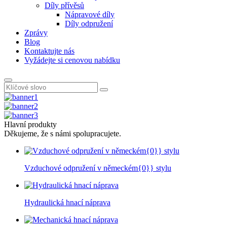
Díly přívěsů
Nápravové díly
Díly odpružení
Zprávy
Blog
Kontaktujte nás
Vyžádejte si cenovou nabídku
Hlavní produkty
Děkujeme, že s námi spolupracujete.
Vzduchové odpružení v německém{0}} stylu
Hydraulická hnací náprava