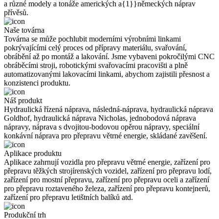
a různé modely a tonáže amerických a{1}}německých náprav
přívěsů.
Naše továrna
Továrna se může pochlubit moderními výrobními linkami
pokrývajícími celý proces od přípravy materiálu, svařování,
obrábění až po montáž a lakování. Jsme vybaveni pokročilými CNC
obráběcími stroji, robotickými svařovacími pracovišti a plně
automatizovanými lakovacími linkami, abychom zajistili přesnost a
konzistenci produktu.
Náš produkt
Hydraulická řízená náprava, následná-náprava, hydraulická náprava
Goldhof, hydraulická náprava Nicholas, jednobodová náprava
nápravy, náprava s dvojitou-bodovou opěrou nápravy, speciální
konkávní náprava pro přepravu větrné energie, skládané zavěšení.
Aplikace produktu
Aplikace zahrnují vozidla pro přepravu větrné energie, zařízení pro
přepravu těžkých strojírenských vozidel, zařízení pro přepravu lodí,
zařízení pro mostní přepravu, zařízení pro přepravu oceli a zařízení
pro přepravu roztaveného železa, zařízení pro přepravu kontejnerů,
zařízení pro přepravu letištních balíků atd.
Produkční trh